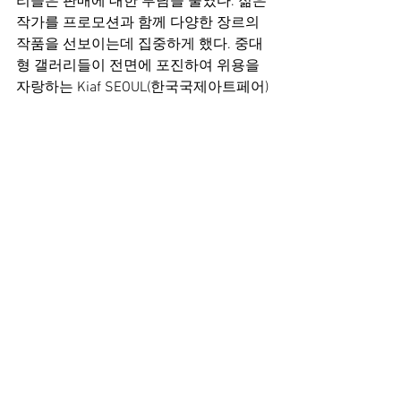
리들은 판매에 대한 부담을 줄였다. 젊은 
작가를 프로모션과 함께 다양한 장르의 
작품을 선보이는데 집중하게 했다. 중대
형 갤러리들이 전면에 포진하여 위용을 
자랑하는 Kiaf SEOUL(한국국제아트페어)
과 달리 화랑미술제는 모든 부스의 사이
즈가 동일하기 때문에 중소 화랑들도 메
이저 화랑 못지않은 퍼포먼스를 보여주
기도 한다.
화랑협회 황달성 회장은 "올해 한국 미술
시장을 가늠할 수 있는 화랑미술제는 여
타 페어에서는 발견하기 어려운 신진작
가의 작품을 찾아내고, 다양한 장르의 작
품을 컬렉팅하는 기회가 될 것"이라고 소
개했다．
박현주 미술전문 기자
(hyun@newsis.com)