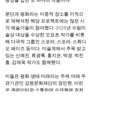
능성을 입힌 또 하나의 작품이다.
분단과 평화라는 이중적 장소를 미적으
로 재해석한 해당 프로젝트에는 많은 시
각 예술가들이 참여했다. 2020년 수림미
술상 대상을 수상한 오묘초 작가를 비롯
해 다국적 그룹인 스포라_스포라, 스튜디
오 페이즈 등이다. 미술계에서 주목 받고 
있는 신예진, 류광록, 홍지은, 박경, 박진
흥, 김재욱 작가도 함께했다.
이들은 평화·생태·미래라는 주제 아래 주
관기관인 강원문화재단의 장민현, 이린
우 큐레이터와 소통하며 수개월에 걸쳐 
모든 것이 정지된 낡은 공간을 개성 넘치
는 '아트 룸'(art room)으로 탈바꿈시켰
다. 자개 장인인 김종량을 포함한 일련의 
작가들은 예술을 통해 한국의 분단을 새
롭게 바라보고, 무장이 금지된 완충지대