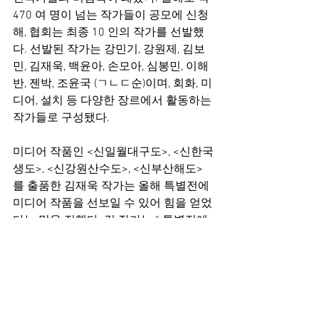
470 여 명이 넘는 작가들이 공모에 신청
해, 협회는 최종 10 인의 작가를 선발했
다. 선발된 작가는 강민기, 강원제, 김보
민, 김재욱, 백윤아, 손모아, 심봉민, 이해
반, 젠박, 조윤국 (ㄱㄴㄷ순)이며, 회화, 미
디어, 설치 등 다양한 장르에서 활동하는 
작가들로 구성됐다.
미디어 작품인 <신일월대구도>, <신한국
생도>, <신강원산수도>, <신부산해도>
를 출품한 김재욱 작가는 올해 특별전에 
미디어 작품을 선보일 수 있어 힘을 얻었
다는 말을 전했다. 김 작가는 “ 특별전에
는 여러 번 지원을 했었는데, 몇 번 떨어
졌었고 ‘미디어’라는 장르 특성 상 장벽
이 있다고 느꼈는데 이번에 선정이 돼 많
은 힘이 됐다”라며 “전시를 준비하면서 
협회 측에서 정말 많이 도와줬고, 앞으로 