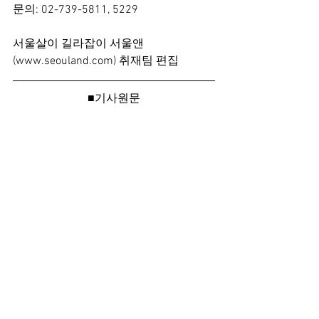
문의: 02-739-5811, 5229
서울살이 길라잡이 서울앤
(www.seouland.com) 취재팀 편집
■기사원문
https://news.naver.com/main/read.nave
r?
mode=LSD&mid=sec&sid1=103&oid=02
8&aid=0002572863
댓글
댓글을 입력하세요.